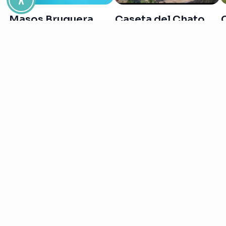
Masos Bruguera
Caseta del Chato
Dirección y horarios
Pl. Eliseo Vives, s/n
Riumar- 43580
Deltebre
15 de Junio a 12 de Octubre y Semana Santa:
Lunes a sábado:
de 10 a 14h y de 16 a 19h
Domingos y festivos:
de 10 a 14h
Resto del año:
Viernes:
de 16 a 19h
Sábados, domingos y festivos:
de 10h a 14h