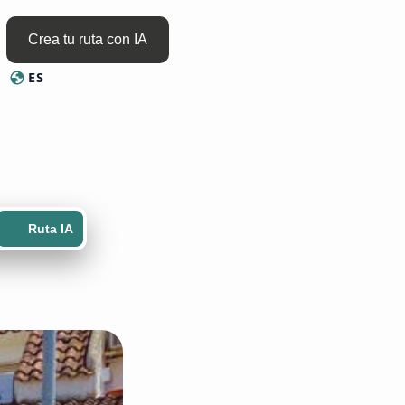
Crea tu ruta con IA
ES
Cambiar idioma
Ruta IA