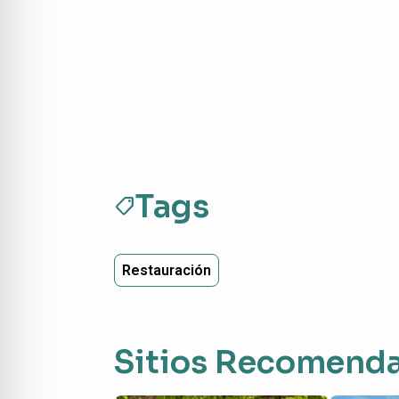
Tags
sell
Restauración
Sitios Recomend