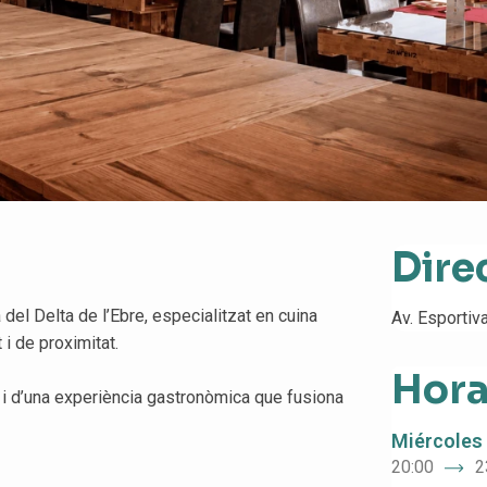
Dire
el Delta de l’Ebre, especialitzat en cuina
Av. Esportiv
i de proximitat.
Hora
u i d’una experiència gastronòmica que fusiona
Miércoles
20:00
2