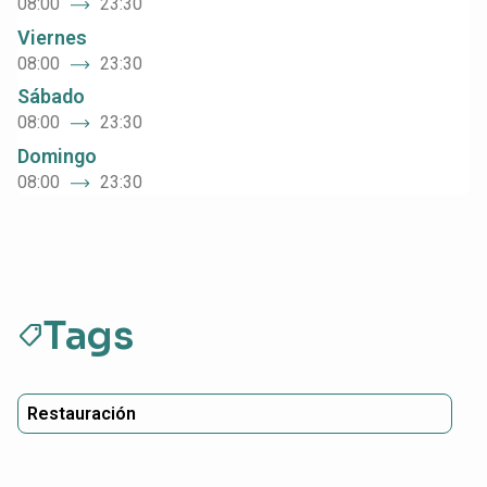
08:00
23:30
Viernes
08:00
23:30
Sábado
08:00
23:30
Domingo
08:00
23:30
Tags
sell
Restauración