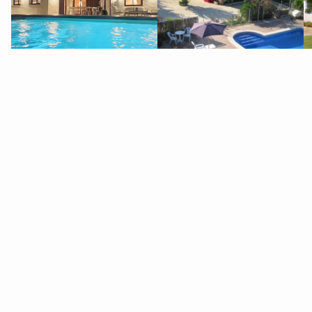
Masos Bruguera
Caseta del Chato
Dirección y horarios
Pl. Eliseo Vives, s/n
Riumar- 43580
Deltebre
15 de Junio a 12 de Octubre y Semana Santa:
Lunes a sábado:
de 10 a 14h y de 16 a 19h
Domingos y festivos:
de 10 a 14h