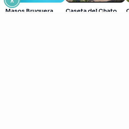
Masos Bruguera
Caseta del Chato
Dirección y horarios
Pl. Eliseo Vives, s/n
Riumar- 43580
Deltebre
15 de Junio a 12 de Octubre y Semana Santa:
Lunes a sábado:
de 10 a 14h y de 16 a 19h
Domingos y festivos:
de 10 a 14h
Resto del año:
Viernes:
de 16 a 19h
Sábados, domingos y festivos:
de 10h a 14h