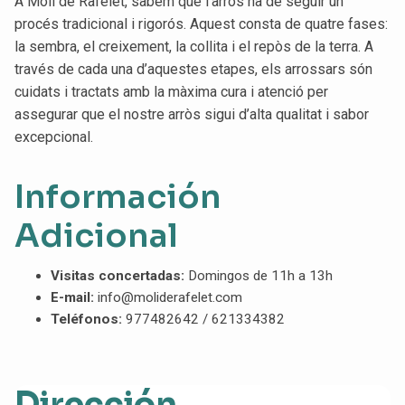
A Molí de Rafelet, sabem que l’arròs ha de seguir un
procés tradicional i rigorós. Aquest consta de quatre fases:
la sembra, el creixement, la collita i el repòs de la terra. A
través de cada una d’aquestes etapes, els arrossars són
cuidats i tractats amb la màxima cura i atenció per
assegurar que el nostre arròs sigui d’alta qualitat i sabor
excepcional.
Información
Adicional
Visitas concertadas:
Domingos de 11h a 13h
E-mail:
info@moliderafelet.com
Teléfonos:
977482642 / 621334382
Dirección